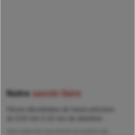
Notre
savoir-faire
Pièces décolletées de haute précision
de 0,05 mm à 32 mm de diamètre.
Notre expertise nous permet de produire des