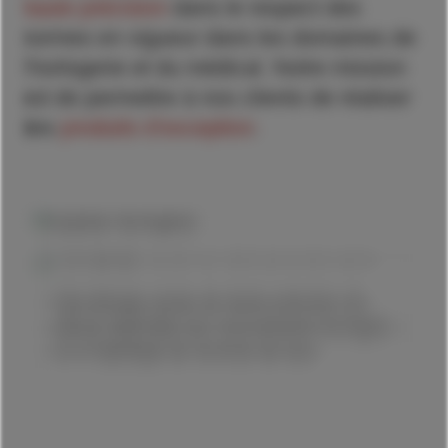
haute précision
dans le respect des
normes en vigueur dans les domaines de
l’horlogerie et du médical. Notre mission
est de permettre à nos clients de réaliser
des
produits d’exception
.
Décolletage suisse de haute précision de
pièces destinées aux mouvements horlogers
et à l’habillage de montres de luxe.