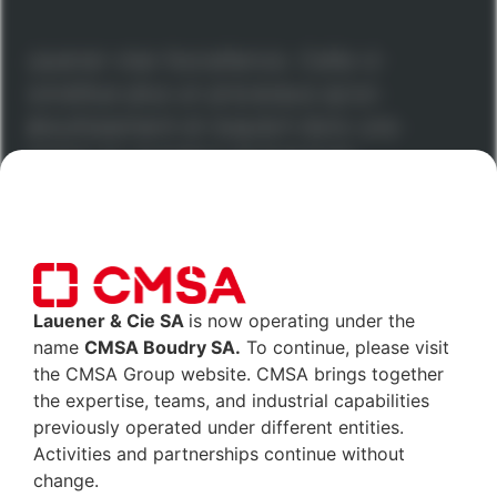
Lauener vise l’excellence. Celle-ci
constitue plus un processus qu’un
aboutissement et requiert donc une
remise en question permanente.
L’excellence se mesure à la satisfaction de nos clients
par rapport à la précision et à la qualité de nos
produits ainsi qu’au respect des délais. Toutes les
activités de l’entreprise sont conçues pour mériter
cette reconnaissance.
Lauener & Cie SA
is now operating under the
name
CMSA Boudry SA.
To continue, please visit
the CMSA Group website. CMSA brings together
the expertise, teams, and industrial capabilities
En savoir plus
previously operated under different entities.
Activities and partnerships continue without
change.