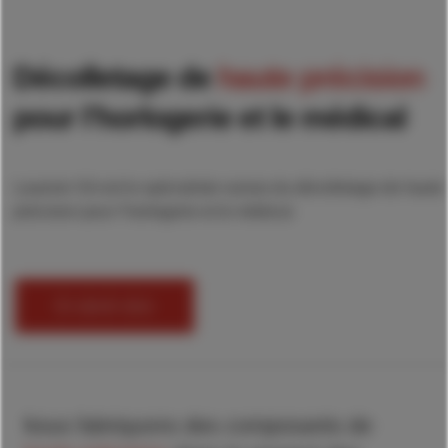
Décolletage de
haute précision
pour l’horlogerie et le médical
Lauener SA est le spécialiste suisse du décolletage de haute
précision pour l’horlogerie et le médical.
En savoir plus
Nous fabriquons des composants de