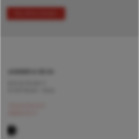
Nos offres d'emploi
LAUENER & CIE SA
Route de l'Europe 11
CH-2017 Boudry - Suisse
+41(0)32 843 43 43
mail@lauener.ch