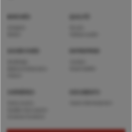
MARCHÉS
QUALITÉ
Horlogerie
We care
Médical
Politique qualité
SAVOIR-FAIRE
ENTREPRISE
Décolletage
A propos
Matières & dimensions
Responsabilité
Finitions
CARRIÈRES
DOCUMENTS
Postes ouverts
Espace téléchargement
Travailler chez Lauener
Entreprise formatrice