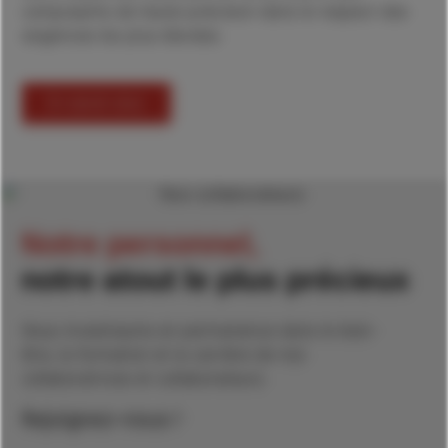
composants de haute précision dans le respect des
exigences les plus élevées.
En savoir plus
Notre personnel,
notre atout le plus précieux
Nous investissons en permanence dans le bien-
être, la formation et la carrière de nos
collaboratrices et collaborateurs.
Rejoignez-nous !